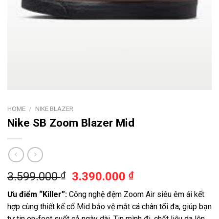
HOME
/
NIKE BLAZER
Nike SB Zoom Blazer Mid
3.599.000
3.390.000
₫
₫
Ưu điểm “Killer”:
Công nghệ đệm Zoom Air siêu êm ái kết
hợp cùng thiết kế cổ Mid bảo vệ mắt cá chân tối đa, giúp bạn
tự tin on-feet suốt cả ngày dài. Tin mình đi, chất liệu da lộn