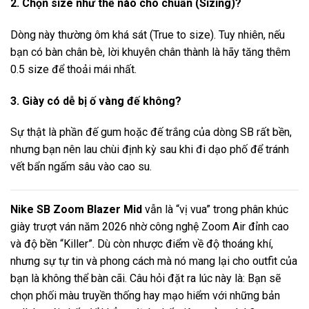
2. Chọn size như thế nào cho chuẩn (Sizing)?
Dòng này thường ôm khá sát (True to size). Tuy nhiên, nếu
bạn có bàn chân bè, lời khuyên chân thành là hãy tăng thêm
0.5 size để thoải mái nhất.
3. Giày có dễ bị ố vàng đế không?
Sự thật là phần đế gum hoặc đế trắng của dòng SB rất bền,
nhưng bạn nên lau chùi định kỳ sau khi đi dạo phố để tránh
vết bẩn ngấm sâu vào cao su.
Nike SB Zoom Blazer Mid
vẫn là “vị vua” trong phân khúc
giày trượt ván năm 2026 nhờ công nghệ Zoom Air đỉnh cao
và độ bền “Killer”. Dù còn nhược điểm về độ thoáng khí,
nhưng sự tự tin và phong cách mà nó mang lại cho outfit của
bạn là không thể bàn cãi. Câu hỏi đặt ra lúc này là: Bạn sẽ
chọn phối màu truyền thống hay mạo hiểm với những bản