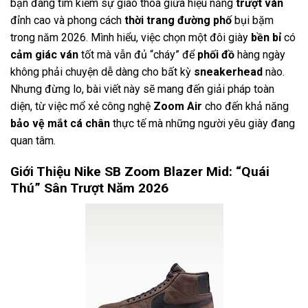
bạn đang tìm kiếm sự giao thoa giữa hiệu năng
trượt ván
đỉnh cao và phong cách
thời trang đường phố
bụi bặm
trong năm 2026. Mình hiểu, việc chọn một đôi giày
bền bỉ
có
cảm giác ván
tốt mà vẫn đủ “cháy” để
phối đồ
hàng ngày
không phải chuyện dễ dàng cho bất kỳ
sneakerhead
nào.
Nhưng đừng lo, bài viết này sẽ mang đến giải pháp toàn
diện, từ việc mổ xẻ công nghệ
Zoom Air
cho đến khả năng
bảo vệ mắt cá chân
thực tế mà những người yêu giày đang
quan tâm.
Giới Thiệu Nike SB Zoom Blazer Mid: “Quái
Thú” Sân Trượt Năm 2026