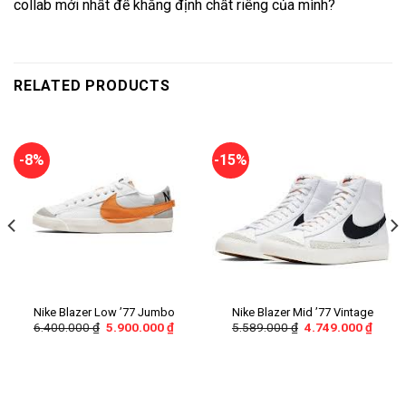
collab mới nhất để khẳng định chất riêng của mình?
RELATED PRODUCTS
-8%
-15%
Nike Blazer Low ’77 Jumbo
Nike Blazer Mid ’77 Vintage
6.400.000
₫
5.900.000
₫
5.589.000
₫
4.749.000
₫