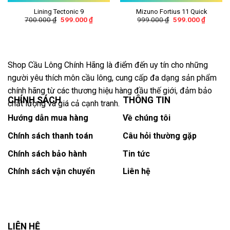
Lining Tectonic 9
Mizuno Fortius 11 Quick
700.000
₫
599.000
₫
999.000
₫
599.000
₫
Shop Cầu Lông Chính Hãng là điểm đến uy tín cho những
người yêu thích môn cầu lông, cung cấp đa dạng sản phẩm
chính hãng từ các thương hiệu hàng đầu thế giới, đảm bảo
CHÍNH SÁCH
THÔNG TIN
chất lượng và giá cả cạnh tranh.
Hướng dẫn mua hàng
Về chúng tôi
Chính sách thanh toán
Câu hỏi thường gặp
Chính sách bảo hành
Tin tức
Chính sách vận chuyển
Liên hệ
LIÊN HỆ