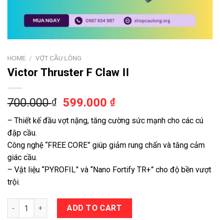
HOME
/
VỢT CẦU LÔNG
Victor Thruster F Claw II
700.000
599.000
₫
₫
– Thiết kế đầu vợt nặng, tăng cường sức mạnh cho các cú
đập cầu.
Công nghệ “FREE CORE” giúp giảm rung chấn và tăng cảm
giác cầu.
– Vật liệu “PYROFIL” và “Nano Fortify TR+” cho độ bền vượt
trội.
Victor Thruster F Claw II quantity
ADD TO CART