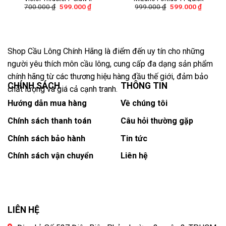
700.000
₫
599.000
₫
999.000
₫
599.000
₫
Shop Cầu Lông Chính Hãng là điểm đến uy tín cho những
người yêu thích môn cầu lông, cung cấp đa dạng sản phẩm
chính hãng từ các thương hiệu hàng đầu thế giới, đảm bảo
CHÍNH SÁCH
THÔNG TIN
chất lượng và giá cả cạnh tranh.
Hướng dẫn mua hàng
Về chúng tôi
Chính sách thanh toán
Câu hỏi thường gặp
Chính sách bảo hành
Tin tức
Chính sách vận chuyển
Liên hệ
LIÊN HỆ