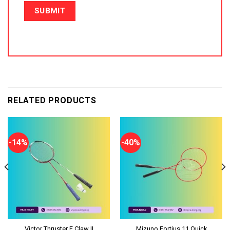
RELATED PRODUCTS
-14%
-40%
Victor Thruster F Claw II
Mizuno Fortius 11 Quick