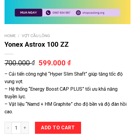
HOME
/
VỢT CẦU LÔNG
Yonex Astrox 100 ZZ
700.000
599.000
₫
₫
– Cải tiến công nghệ “Hyper Slim Shaft” giúp tăng tốc độ
vung vợt.
– Hệ thống “Energy Boost CAP PLUS” tối ưu khả năng
truyền lực.
– Vật liệu “Namd + HM Graphite” cho độ bền và độ đàn hồi
cao.
Yonex Astrox 100 ZZ quantity
ADD TO CART