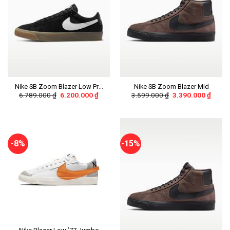
Nike SB Zoom Blazer Low Pro
Nike SB Zoom Blazer Mid
6.789.000
₫
6.200.000
₫
3.599.000
₫
3.390.000
₫
GT
-8%
-15%