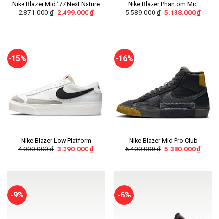
Nike Blazer Mid ’77 Next Nature
Nike Blazer Phantom Mid
2.871.000
₫
2.499.000
₫
5.589.000
₫
5.138.000
₫
-15%
-16%
Nike Blazer Low Platform
Nike Blazer Mid Pro Club
4.000.000
₫
3.390.000
₫
6.400.000
₫
5.380.000
₫
-9%
-6%