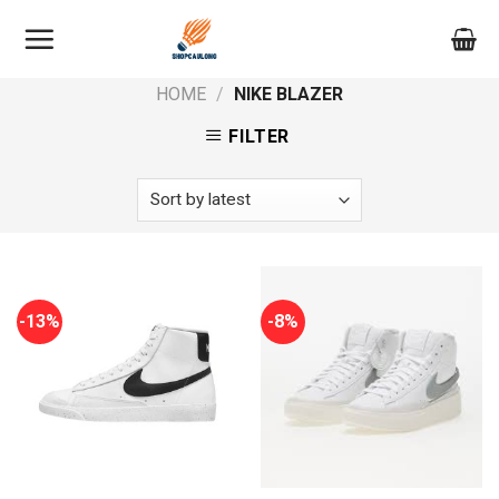
Skip
to
content
HOME
/
NIKE BLAZER
FILTER
-13%
-8%