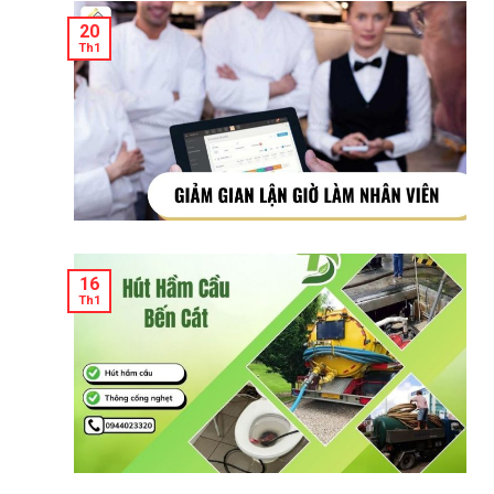
20
Th1
16
Th1