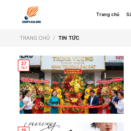
Skip
to
Trang chủ
S
content
TRANG CHỦ
/
TIN TỨC
27
Th7
25