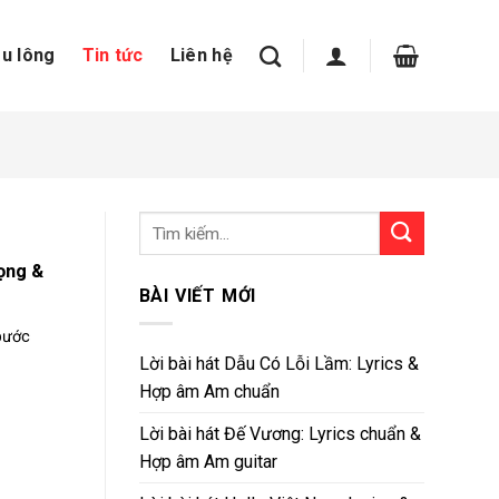
ầu lông
Tin tức
Liên hệ
ọng &
BÀI VIẾT MỚI
bước
Lời bài hát Dẫu Có Lỗi Lầm: Lyrics &
Hợp âm Am chuẩn
Lời bài hát Đế Vương: Lyrics chuẩn &
Hợp âm Am guitar