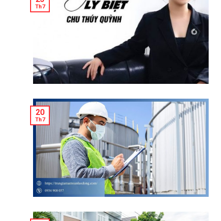
Th7
20
Th7