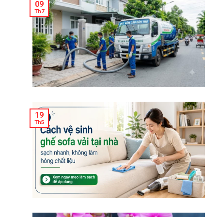
09
Th7
19
Th5