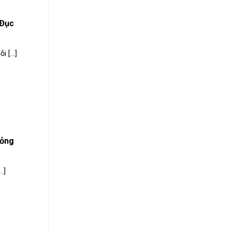
 Đục
 [...]
hỏng
.]