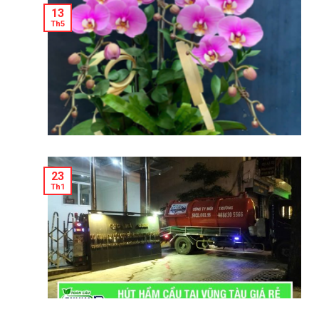
13
Th5
23
Th1