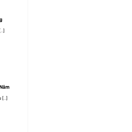
g
..]
 Năm
...]