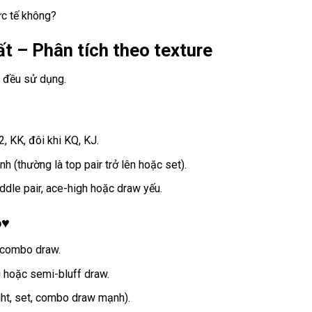
c tế không?
ất – Phân tích theo texture
r đều sử dụng.
2, KK, đôi khi KQ, KJ.
h (thường là top pair trở lên hoặc set).
dle pair, ace-high hoặc draw yếu.
6♥
w, combo draw.
u hoặc semi-bluff draw.
ght, set, combo draw mạnh).