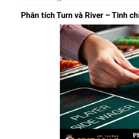
Phân tích Turn và River – Tinh c