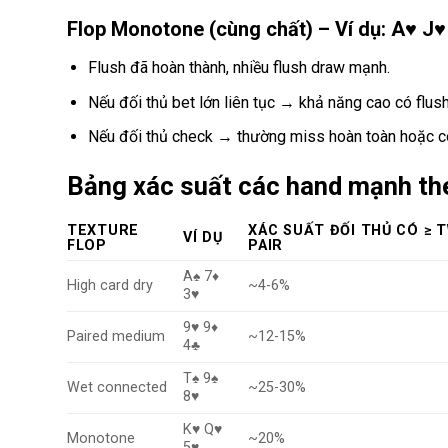
Flop Monotone (cùng chất) – Ví dụ: A♥ J♥
Flush đã hoàn thành, nhiều flush draw mạnh.
Nếu đối thủ bet lớn liên tục → khả năng cao có flus
Nếu đối thủ check → thường miss hoàn toàn hoặc có 
Bảng xác suất các hand mạnh the
TEXTURE
XÁC SUẤT ĐỐI THỦ CÓ ≥ 
VÍ DỤ
FLOP
PAIR
A♠ 7♦
High card dry
~4-6%
3♥
9♥ 9♦
Paired medium
~12-15%
4♣
T♠ 9♠
Wet connected
~25-30%
8♥
K♥ Q♥
Monotone
~20%
5♥