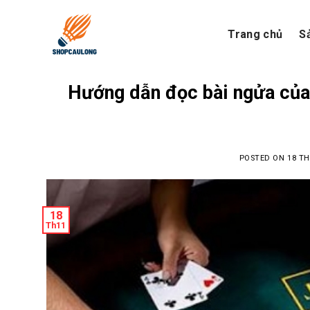
Skip
to
Trang chủ
S
content
Hướng dẫn đọc bài ngửa của 
POSTED ON
18 T
18
Th11