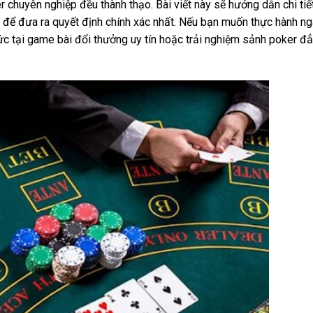
r chuyên nghiệp đều thành thạo. Bài viết này sẽ hướng dẫn chi tiế
hủ để đưa ra quyết định chính xác nhất. Nếu bạn muốn thực hành n
ức tại
game bài đổi thưởng uy tín
hoặc trải nghiệm sảnh poker đ