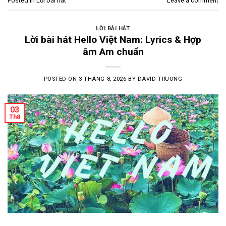
Posted in
Lời bài hát
Leave a comment
LỜI BÀI HÁT
Lời bài hát Hello Việt Nam: Lyrics & Hợp
âm Am chuẩn
POSTED ON
3 THÁNG 8, 2026
BY
DAVID TRUONG
03
Th8