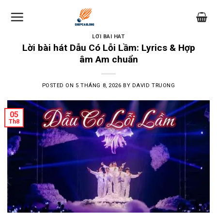
Skip
to
content
LỜI BÀI HÁT
Lời bài hát Dẫu Có Lỗi Lầm: Lyrics & Hợp
âm Am chuẩn
POSTED ON
5 THÁNG 8, 2026
BY
DAVID TRUONG
05
Th8