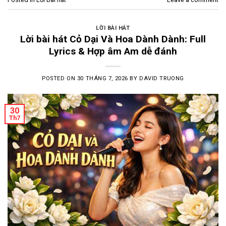
LỜI BÀI HÁT
Lời bài hát Cỏ Dại Và Hoa Dành Dành: Full
Lyrics & Hợp âm Am dễ đánh
POSTED ON
30 THÁNG 7, 2026
BY
DAVID TRUONG
30
Th7