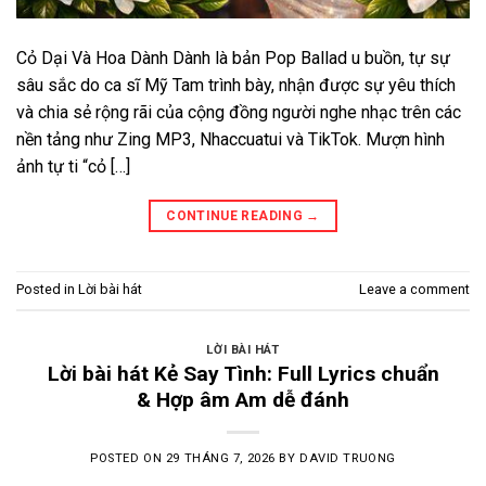
Cỏ Dại Và Hoa Dành Dành là bản Pop Ballad u buồn, tự sự
sâu sắc do ca sĩ Mỹ Tam trình bày, nhận được sự yêu thích
và chia sẻ rộng rãi của cộng đồng người nghe nhạc trên các
nền tảng như Zing MP3, Nhaccuatui và TikTok. Mượn hình
ảnh tự ti “cỏ […]
CONTINUE READING
→
Posted in
Lời bài hát
Leave a comment
LỜI BÀI HÁT
Lời bài hát Kẻ Say Tình: Full Lyrics chuẩn
& Hợp âm Am dễ đánh
POSTED ON
29 THÁNG 7, 2026
BY
DAVID TRUONG