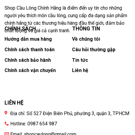
Shop Cầu Lông Chính Hãng là điểm đến uy tín cho những
người yêu thích môn cầu lông, cung cấp đa dạng sản phẩm
chính hãng từ các thương hiệu hàng đầu thế giới, đảm bảo
CHÍNH SÁCH
THÔNG TIN
chất lượng và giá cả cạnh tranh.
Hướng dẫn mua hàng
Về chúng tôi
Chính sách thanh toán
Câu hỏi thường gặp
Chính sách bảo hành
Tin tức
Chính sách vận chuyển
Liên hệ
LIÊN HỆ
Địa chỉ: Số 527 Điện Biên Phủ, phường 3, quận 3, TPHCM
Hotline: 0987 654 987
Email:
shopcaulong@gmail.com