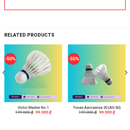
RELATED PRODUCTS
-50%
-50%
Victor Master No.1
Yonex Aerosensa 50 (AS-50)
199.000
₫
99.000
₫
199.000
₫
99.000
₫